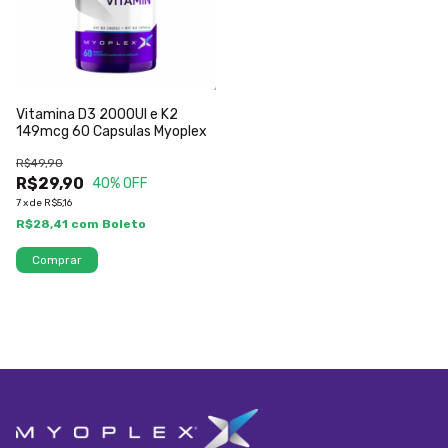
Vitamina D3 2000UI e K2
149mcg 60 Capsulas Myoplex
R$49,90
R$29,90
40
% OFF
7
x
de
R$5,16
R$28,41
com
Boleto
Comprar