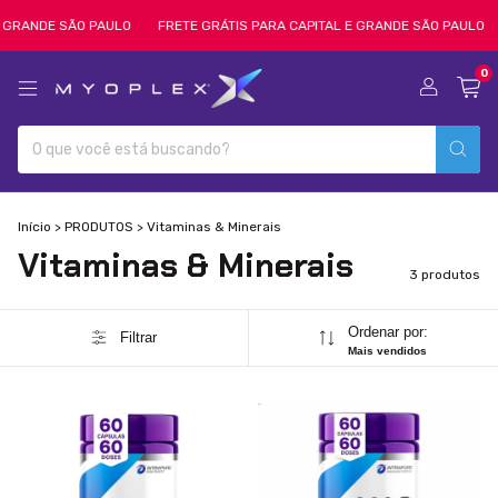
 GRANDE SÃO PAULO
FRETE GRÁTIS PARA CAPITAL E GRANDE SÃO PAULO
0
Início
>
PRODUTOS
>
Vitaminas & Minerais
Vitaminas & Minerais
3 produtos
Ordenar por:
Filtrar
Mais vendidos