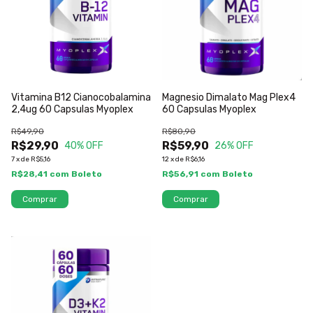
Vitamina B12 Cianocobalamina
Magnesio Dimalato Mag Plex4
2,4ug 60 Capsulas Myoplex
60 Capsulas Myoplex
R$49,90
R$80,90
R$29,90
R$59,90
40
% OFF
26
% OFF
7
x
de
R$5,16
12
x
de
R$6,16
R$28,41
com
Boleto
R$56,91
com
Boleto
Comprar
Comprar